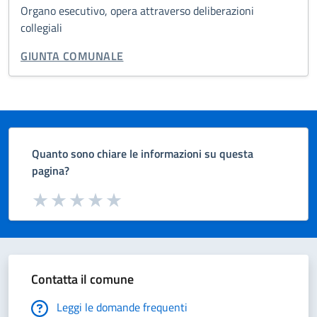
Organo esecutivo, opera attraverso deliberazioni
collegiali
CATEGORIA CORRELATA:
GIUNTA COMUNALE
Quanto sono chiare le informazioni su questa
pagina?
Valuta da 1 a 5 stelle la pagina
Valuta 1 stelle su 5
Valuta 2 stelle su 5
Valuta 3 stelle su 5
Valuta 4 stelle su 5
Valuta 5 stelle su 5
Contatta il comune
Leggi le domande frequenti