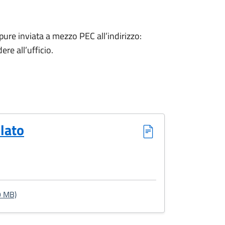
pure inviata a mezzo PEC all’indirizzo:
re all’ufficio
.
lato
: Modulo richiesta nuovo mastello/carrellato
9 MB)