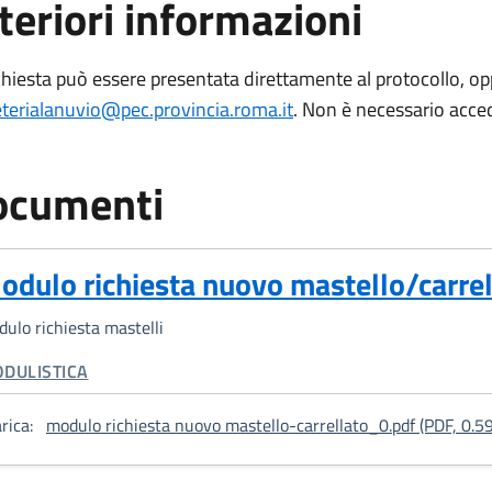
teriori informazioni
chiesta può essere presentata direttamente al protocollo, op
eterialanuvio@pec.provincia.roma.it
.
Non è necessario accede
ocumenti
odulo richiesta nuovo mastello/carrel
ulo richiesta mastelli
TEGORIA CORRELATA:
DULISTICA
rica:
modulo richiesta nuovo mastello-carrellato_0.pdf (PDF, 0.5