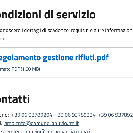
ndizioni di servizio
onoscere i dettagli di scadenze, requisiti e altre informazioni 
zio.
Formato PDF, 1.60 MB)
egolamento gestione rifiuti.pdf
rmato PDF (1.60 MB)
ntatti
ono:
+39 06 93789204
,
+39 06 93789224
,
+39 06 93789
:
ambiente@comune.lanuvio.rm.it
segreterialanuvio@pec.provincia.roma.it