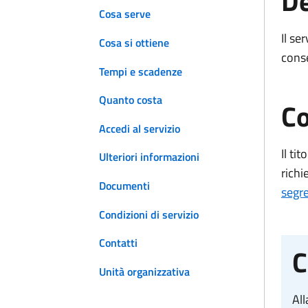
De
Cosa serve
Il se
Cosa si ottiene
conse
Tempi e scadenze
Quanto costa
Co
Accedi al servizio
Il ti
Ulteriori informazioni
richi
Documenti
segr
Condizioni di servizio
Contatti
C
Unità organizzativa
Al