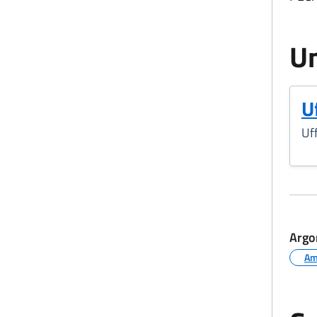
Un
U
Uff
Argo
Am