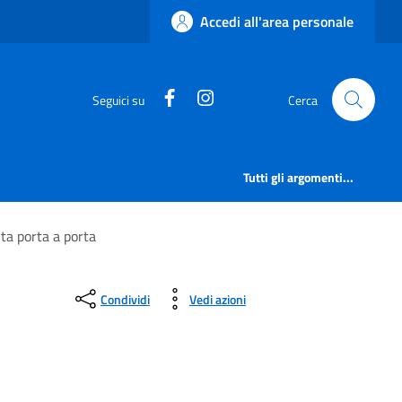
Accedi all'area personale
https://www.facebook.com/comu
https://www.instagram.co
Seguici su
Cerca
Tutti gli argomenti...
lta porta a porta
Condividi
Vedi azioni