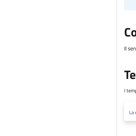
Co
Il se
Te
I tem
La 