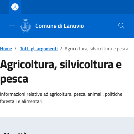
Vai ai contenuti
Vai al footer
Comune di Lanuvio
Home
/
Tutti gli argomenti
/
Agricoltura, silvicoltura e pesca
Agricoltura, silvicoltura e
pesca
Dettagli della notizia
Informazioni relative ad agricoltura, pesca, animali, politiche
forestali e alimentari