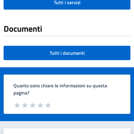
Tutti i servizi
Documenti
Tutti i documenti
Quanto sono chiare le informazioni su questa
pagina?
Valuta da 1 a 5 stelle la pagina
Valuta 1 stelle su 5
Valuta 2 stelle su 5
Valuta 3 stelle su 5
Valuta 4 stelle su 5
Valuta 5 stelle su 5