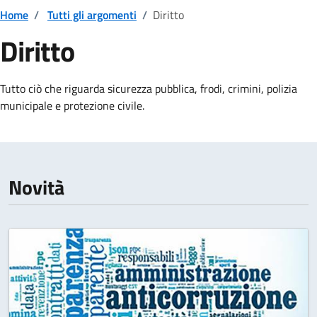
Home
/
Tutti gli argomenti
/
Diritto
Diritto
Dettagli della notizia
Tutto ciò che riguarda sicurezza pubblica, frodi, crimini, polizia
municipale e protezione civile.
Novità