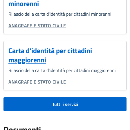
minorenni
Rilascio della carta d'identità per cittadini minorenni
CATEGORIA CORRELATA:
ANAGRAFE E STATO CIVILE
Carta d’identità per cittadini
maggiorenni
Rilascio della carta d'identità per cittadini maggiorenni
CATEGORIA CORRELATA:
ANAGRAFE E STATO CIVILE
Tutti i servizi
Documenti