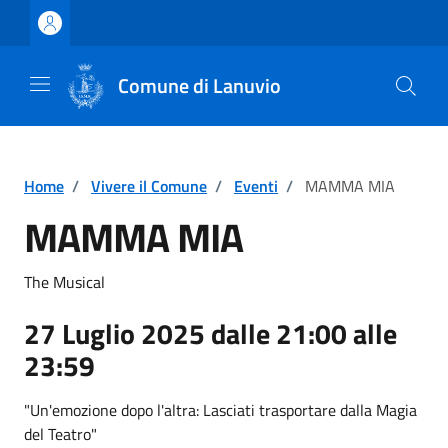
Vai ai contenuti
Vai al footer
Comune di Lanuvio
Home
/
Vivere il Comune
/
Eventi
/
MAMMA MIA
MAMMA MIA
The Musical
27 Luglio 2025 dalle 21:00 alle
23:59
"Un'emozione dopo l'altra: Lasciati trasportare dalla Magia
del Teatro"