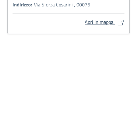
Indirizzo:
Via Sforza Cesarini , 00075
Dimora stor
Apri in mappa